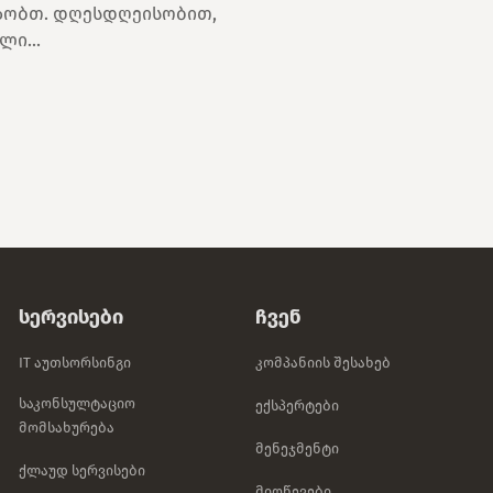
ზობთ. დღესდღეისობით,
ი...
Სერვისები
Ჩვენ
IT Აუთსორსინგი
Კომპანიის Შესახებ
Საკონსულტაციო
Ექსპერტები
Მომსახურება
Მენეჯმენტი
Ქლაუდ Სერვისები
Მიღწევები